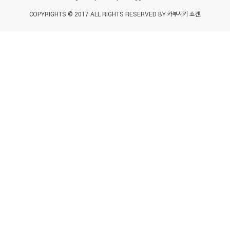
COPYRIGHTS © 2017 ALL RIGHTS RESERVED BY 카부시키 쇼켄.