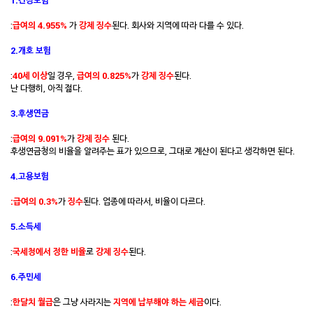
1.건강보험
:
급여의 4.955%
가
강제
징수
된다. 회사와 지역에 따라 다를 수 있다.
2.
개호 보험
:
40세 이상
일 경우,
급여의 0.825%
가
강제 징수
된다.
난 다행히, 아직 젊다.
3.후생연금
:
급여의 9.091%
가
강제 징수
된다.
후생연금청의 비율을 알려주는 표가 있으므로, 그대로 계산이 된다고 생각하면 된다.
4.고용보험
:급여의 0.3%
가
징수
된다. 업종에 따라서, 비율이 다르다.
5.소득세
:
국세청에서 정한 비율
로
강제 징수
된다.
6.주민세
:
한달치 월급
은 그냥 사라지는
지역에 납부해야 하는 세금
이다.