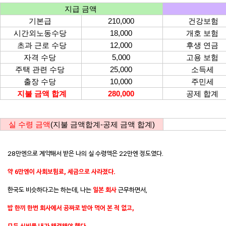
지급 금액
기본급
210,000
건강
보험
시간외노동수당
18,000
개호 보험
초과 근로 수당
12,000
후생 연금
자
격 수당
5,000
고용 보험
주택 관련 수당
25,000
소득세
출장 수당
10,000
주민세
지불 금액 합계
280,000
공제 합계
실 수령 금액
(지불 금액합계-공제 금액
합계
)
28만엔으로 계약해서 받은 나의 실 수령액은 22만엔 정도였다.
약 6만엔이 사회보험료, 세금으로 사라졌다.
한국도 비슷하다고는 하는데, 나는
일본 회사
근무하면서,
밥 한끼 한번
회사에서 공짜로
받아 먹어 본 적 없고,