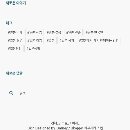
새로운 이야기
태그
#일본 비자
#일본 사업
#일본 성공
#일본 진출
#일본 한국인
#일본 창업
#일본 취업
#일본
#일본 사기
#일본에서 사기 안당하는 방법
#일본전망
#일본생활
새로운 댓글
전체_
/ 오늘_
/ 어제_
Skin Designed By.
Darney
/ Blogger.
카부시키 쇼켄