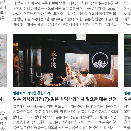
기좋은
내 블로그 사이트의 글은 번번히 말했다시피, 일본에서 살아가는 선량한 한
일본
터넷에
국인의 삶의 방향을 목적으로 하는 글에 불과하며, 나는 업자가 아니므로,
계사
비해서
나에게 질문을 던진다 한들, 내가 주는 답변은 개인의 경험에 의한 포괄적
이 
출국
인 답변에 불과하다는것을 알아주길 바란다. 또한, 일본 창업준비에 필요한
자격
여권
비용에 대해서는 사전에 상담을 한 행정서사가 자세하게 설명해 주었을 거
유는
날을
라고 생각되므로, 상담을 한 행정서사에게 직접적으로 다시 한번 확인을 하
회에
흥미진
길 바라며, 나는 나의 경험 및 나의 지식을 바탕으로 한 관점에서만 이야기
와 
이 비
할 수 있을 뿐이다. 그럼, 나에게 남겨준 질문에 대한 답을 해주도록 하겠
을 
다. (누군가를 특정할 수 있는 정보에 대한 질문을 남길 경우, 모두 승인절
엉망
차를 통한 비공개로 질문을 처리하며, 가능하다면, 개인정보인..
일본
일본에서 외식업 창업하기
일본
,
일본 외식업창업(7)-일본 식당창업에서 필요한 메뉴 선정
일본
일본에서 음식장사를 하려면, 빠뜨릴 수 없는 것이 "음식"이라는 상품이다.
식당
상품을 잘 파는 것도 중요하지만, 팔고자 하는 상품이 상품으로서의 가치가
똑같
뿐만
없다면, 의미가 없다. 나 역시, 일본에서 식당일에 종사했었으며, 일시적인
동일
 것처
성공 경험과, 실패 경험이 있지만, 일본에서 한국인이 하고자 하는 음식창
을 
. 1
업은 일본인과 똑같은 방법으로 해서는 성공은 어렵다는 것이 나의 지론이
비를
 사