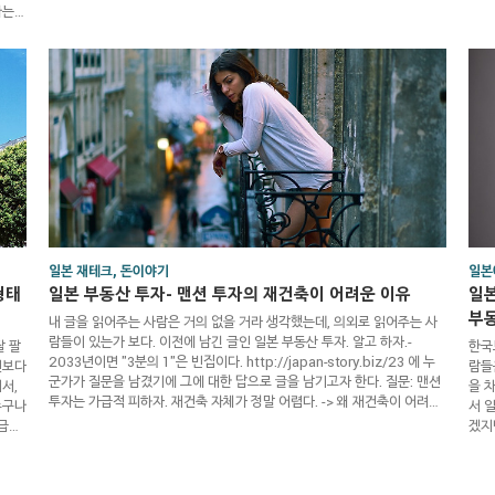
다. (심지어, 현상유지조차도 어렵다.) 내가 일본에서 사업을 하면서, 음식
해서
나는
점으로 성공한 한국사람을 몇명 알고 있는데, 이들의 성공 내용과 방법 자
당 
재하지
체가 확연히 다르다보니, 역시나 사업의 성공이란 정답이라는 것이 없고,
련성
일본
현재 성공한 것처럼 보이는 사업도, 모래성과 같이 쉽게 무너질 수 있는 것
라서
졌기
이라는 것을 직접 가까이에서 볼 수 있었다. 아무튼, 나..
고,
 자
일본 재테크, 돈이야기
일본
형태
일본 부동산 투자- 맨션 투자의 재건축이 어려운 이유
일본
부
내 글을 읽어주는 사람은 거의 없을 거라 생각했는데, 의외로 읽어주는 사
람들이 있는가 보다. 이전에 남긴 글인 일본 부동산 투자. 알고 하자.-
잘 팔
한국
2033년이면 "3분의 1"은 빈집이다. http://japan-story.biz/23 에 누
건보다
람들
군가가 질문을 남겼기에 그에 대한 답으로 글을 남기고자 한다. 질문: 맨션
서,
을 
투자는 가급적 피하자. 재건축 자체가 정말 어렵다. -> 왜 재건축이 어려운
누구나
서 
가? 우선, 내 글을 읽을 떄에 당신이 반드시 명심해야 할 사항이 있다. 그리
1급지
겠지
고, 이에 대해 동의해 주는 사람만이 읽어주기를 바라는 마음이다. 1. 일본
, 어
누어
에서의 투자는 자신이 모든 책임을 져야 하는 것이다. 2. 일본에서의 투자
, 임
컨설
에 대한 판단은 사람마다 모두 다르다. 3. 나는 일본 부동산업자가 아니며,
는 일
인지