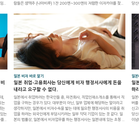
 임금
람들은 생맥주 (나마비루) 1잔 200엔~300엔의 저렴한 이자카야를 찾는
당신
 벌
다. 한국에서의 경험만을 생각하면, 생맥주 1잔의 200엔~ 300엔의 가격
경력
 기
은 싸다는 생각을 하지 않겠지만, 일본에서 생맥주 1잔의 200엔~300엔
없는
서 최
의 가격은 적자를 각오한 일본 이자카야의 필살기라는 것을 당신은 알아야
을 
며,
한다. 일본의 대다수의 대중 이자카야(술집)는, 생맥주의 가격을 낮추고 있
많은
으며, 그 외의 안주 가격도 점차 떨어지고 있는 추세다. ..
소하
일본 비자 바로 알기
일본
 비
일본 취업-고용회사는 당신에게 비자 행정서사에게 돈을
일본
내라고 요구할 수 없다.
하라
데,
일본에서 취업하려는 한국인들 중, 파견회사, 직업인재소개소를 통해서 직
일본
되는
업을 구하는 경우가 있다. 대부분이 아닌, 일부 업체에 해당하는 말이라고
버를
겪는
생각하지만, 일본에서 비자수속을 밟는 데에 필요한 행정서사의 비용을 취
신고
 있는
업을 하려는 외국인에게 부담시키려는 일부 악덕 기업이 있는 것 같다. 일
당신
자를
본의 법률상, 일본에서 비자업무를 하는 행정서사는 일본내에 있는 초청 기
이넘
 갖고
관, 고용기업, 초청 가족 또는 일본으로 취업하고자 하는 외국인으로부터만
서,
계가
직접 업무를 수탁해야 하며, 법정영수증을 교부해야 하는 의무가 있다. 만
일본
서,
일 일본에서 취업비자가 확정된 후, 회사가 당신에게 비자 행정서사에게 돈
에 