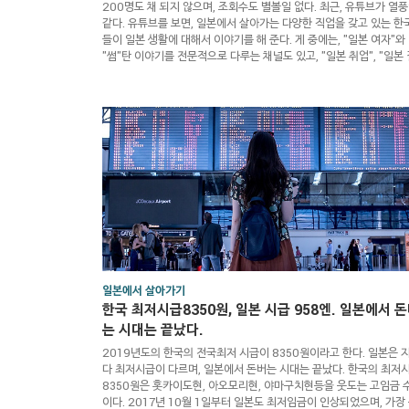
200명도 채 되지 않으며, 조회수도 별볼일 없다. 최근, 유튜브가 열풍
같다. 유튜브를 보면, 일본에서 살아가는 다양한 직업을 갖고 있는 한
들이 일본 생활에 대해서 이야기를 해 준다. 게 중에는, "일본 여자"와
"썸"탄 이야기를 전문적으로 다루는 채널도 있고, "일본 취업", "일본 
혼","일본 유학","일본 가족 생활" 에 대해서 솔직하고 현실적으로 이
하는 사람들도 많이 보인다. 나는 늘 이야기하지만, 일본에서 살아가는
을 반대하지 않는다. 그러나, 일본생활에서 마주치게 되는 어려움, 차별
본의 제도를 알고 시작하는 것과, 제대로 모르고 시작하는 것은 하늘과
차이라고 생각하며, 이제까지 내가 만난 한국..
일본에서 살아가기
한국 최저시급8350원, 일본 시급 958엔. 일본에서 
는 시대는 끝났다.
2019년도의 한국의 전국최저 시급이 8350원이라고 한다. 일본은 
다 최저시급이 다르며, 일본에서 돈버는 시대는 끝났다. 한국의 최저
8350원은 홋카이도현, 아오모리현, 야마구치현등을 웃도는 고임금 
이다. 2017년 10월 1일부터 일본도 최저임금이 인상되었으며, 가장