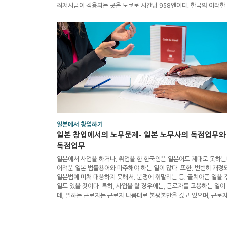
최저시급이 적용되는 곳은 도쿄로 시간당 958엔이다. 한국의 이러한
상승을 지켜보면, 더 이상, 일본이라는 나라는 한국인에게 있어서 돈을
수 있는 나라가 아니다. 내가 일본에 왔을 때의 시급이 3500원 정도로
억한다. 그 때에는 일본 도쿄에서 시급 950엔만 받아도, 충성을 다해
선을 다해서 일했건만, 이러한 한국을 보니, 내가 왜 일본을 왔을까 하
거울 속에 비친 나를 보며 주저리주저리 해본다. ..
일본에서 창업하기
일본 창업에서의 노무문제- 일본 노무사의 독점업무와
독점업무
일본에서 사업을 하거나, 취업을 한 한국인은 일본어도 제대로 못하는
어려운 일본 법률용어와 마주해야 하는 일이 많다. 또한, 번번히 개정
일본법에 미처 대응하지 못해서, 분쟁에 휘말리는 등, 골치아픈 일을 
일도 있을 것이다. 특히, 사업을 할 경우에는, 근로자를 고용하는 일이
데, 일하는 근로자는 근로자 나름대로 불평불만을 갖고 있으며, 근로
고용하는 경영자, 관리자 또한 직원들에 대해서 나름대로 불평불만을
일할 수밖에 없다. 따라서, 이러한 근로자와 사업자는 언제나 이해관
상충할 수 밖에 없고, 규모가 커지면 커질 수록, 문제를 예방하기 위해