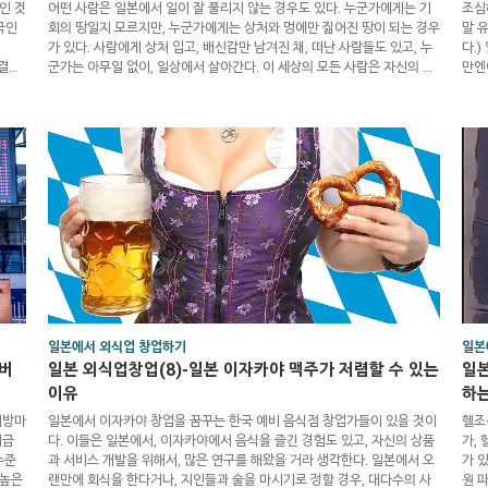
인 것
어떤 사람은 일본에서 일이 잘 풀리지 않는 경우도 있다. 누군가에게는 기
조심
국인
회의 땅일지 모르지만, 누군가에게는 상처와 멍에만 짊어진 땅이 되는 경우
말 
가 있다. 사람에게 상처 입고, 배신감만 남겨진 채, 떠난 사람들도 있고, 누
다.
결
군가는 아무일 없이, 일상에서 살아간다. 이 세상의 모든 사람은 자신의 경
만엔
야기를
험에 의해서, 세상일을 말하는 경우가 있다. 일본이 현재 승승장구하고 잘
정도
 것
나간다고 이야기하는 사람들도 있지만, 나는 솔직히 말하자면, 일본에서 내
나머
, 일
일 나의 일이 어떻게 될지 걱정될 때도 있다. 내 글은 일본에 대한 희망과
서도
 땅
용기를 주는 글이 많지 않다. 왜냐하면, 20대의 젊은 나이라면, 언제든지,
자 
다시 시작할 수 있지만, 이제까지 일본에서 보낸 ..
가져
일본에서 외식업 창업하기
일본
돈버
일본 외식업창업(8)-일본 이자카야 맥주가 저렴할 수 있는
일본
이유
하는
지방마
일본에서 이자카야 창업을 꿈꾸는 한국 예비 음식점 창업가들이 있을 것이
헬조
시급
다. 이들은 일본에서, 이자카야에서 음식을 즐긴 경험도 있고, 자신의 상품
가,
수준
과 서비스 개발을 위해서, 많은 연구를 해왔을 거라 생각한다. 일본에서 오
가 
 높은
랜만에 회식을 한다거나, 지인들과 술을 마시기로 정할 경우, 대다수의 사
원 